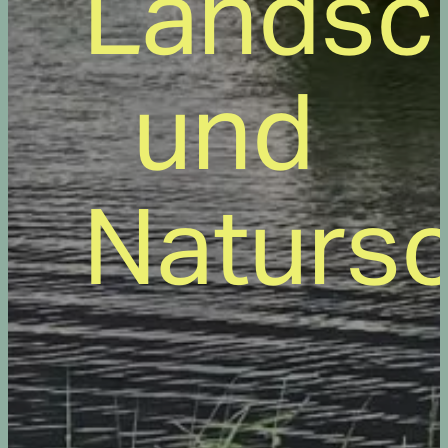
Landsc
und
Natursc