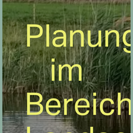
Planun
im
Bereic